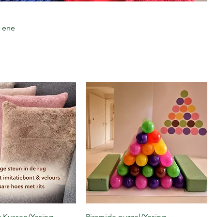
e ene
t Kussen/Yesing
Piramide puzzel/Yesing