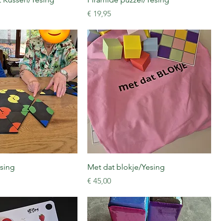
Prijs
€ 19,95
sing
Met dat blokje/Yesing
Prijs
€ 45,00