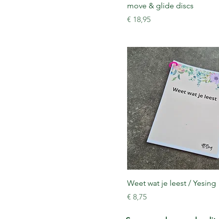
move & glide discs
Prijs
€ 18,95
Weet wat je leest / Yesing
Prijs
€ 8,75