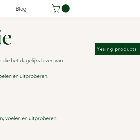
Blog
ie
Yesing products
 die het dagelijks leven van
voelen en uitproberen.
en, voelen en uitproberen.