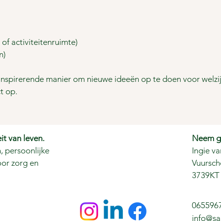
r of activiteitenruimte)
n)
inspirerende manier om nieuwe ideeën op te doen voor welzijn
t op.
t van leven.
Neem ge
, persoonlijke
Ingie va
oor zorg en
Vuursch
3739KT 
065596
info@sa