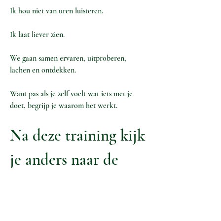
Ik hou niet van uren luisteren.
Ik laat liever zien.
We gaan samen ervaren, uitproberen,
lachen en ontdekken.
Want pas als je zelf voelt wat iets met je
doet, begrijp je waarom het werkt.
Na deze training kijk
je anders naar de
huiskamer.
Je ziet ineens kansen waar je ze eerst niet