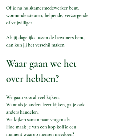
Of je nu huiskamermedewerker bent,
woonondersteuner, helpende, verzorgende
of vrijwilliger.
Als jij dagelijks tussen de bewoners bent,
dan kun jij het verschil maken.
Waar gaan we het
over hebben?
We gaan vooral veel kijken.
Want als je anders leert kijken, ga je ook
anders handelen.
We kijken samen naar vragen als:
Hoe maak je van een kop koffie een
moment waarop mensen meedoen?