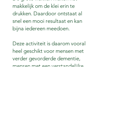
makkelijk om de klei erin te
drukken. Daardoor ontstaat al
snel een mooi resultaat en kan
bijna iedereen meedoen.
Deze activiteit is daarom vooral
heel geschikt voor mensen met
verder gevorderde dementie,
mensen met een verstandelijke
beperking en natuurlijk ook voor
kinderen.
Voor mensen met beginnende
dementie zou ik persoonlijk
eerder voor een andere
creatieve activiteit kiezen.
Mijn tips voor kleuren met klei