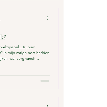
n
jk?
elzijnsbril....Is jouw
k? In mijn vorige post hadden
ijken naar zorg vanuit
otionele balans, sociale
 Maar er is nóg een laag die
n: Sluit het zorgplan écht aan
? Te vaak zie je zorgplannen
 benoemd zijn, met daarbij
”, “accepte