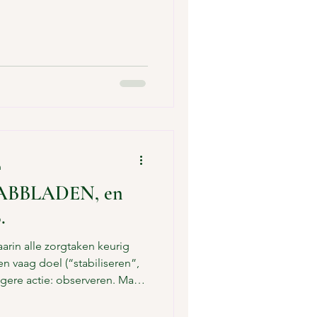
dekken, smeren, schenken in.
mand. “Ik heb nog geen
nk: is dit hoe het zou moeten
fvragen of het goed is voor
wegen en niet meer mee te
 na te de
n
TABBLADEN, en
.
arin alle zorgtaken keurig
n vaag doel (“stabiliseren”,
gere actie: observeren. Maar
k? En belangrijker: wat doe je
ie? Observeren zonder