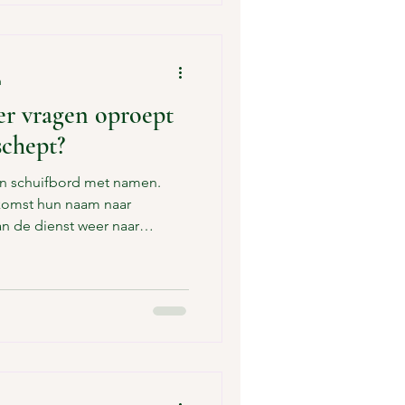
n
er vragen oproept
schept?
en schuifbord met namen.
nkomst hun naam naar
an de dienst weer naar
dig. Voor ons, ja. Maar stel je
ebt. Mogelijke vragen die
ben bij zo’n bord. Wie zijn
ie mensen kennen? Waarom
en ik vergeten? Ben ik te laat
Is dit een soort wer