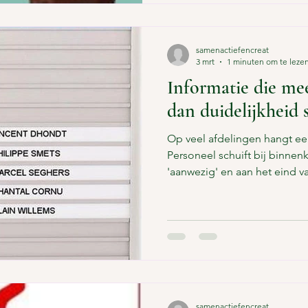
samenactiefencreat
3 mrt
1 minuten om te leze
Informatie die me
dan duidelijkheid 
Op veel afdelingen hangt e
Personeel schuift bij binne
'aanwezig' en aan het eind v
'afwezig'. Overzichtelijk. Han
eens voor dat je dementie h
iemand met dementie kan heb
al deze mensen? Moet ik d
staat mijn naam er niet bij? B
voor iets? Ben ik op school? 
samenactiefencreat