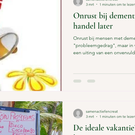
3 mrt
1 minuten om te leze
Onrust bij dementie
handel later
Onrust bij mensen met demen
"probleemgedrag", maar in w
een uiting van een onvervul
belangrijk dat we eerst goe
onrustig is, voordat we mete
we vaak (te snel) doen: denk
het gedrag stoppen, de rust 
zeker in een drukke dienst 
onrust vraagt niet om een sn
samenactiefencreat
3 mrt
1 minuten om te leze
De ideale vakantie