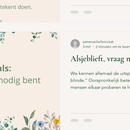
handelen is wachten op acht
achteruitgang kennen we al —
ziektebeeld. Durf jij het zor
Niet beschrijven wat er mis
samenactiefencreat
3 mrt
2 minuten om te leze
Alsjeblieft, vraag m
We kennen allemaal de uits
blinde.” Oorspronkelijk bete
mensen elkaar proberen te h
een oplossing leidt of zelfs a
er helemaal niet toe doet of
bereikt. Het gaat erom dat i
“lamme”, een “blinde” te hel
betekenen. Dat je ertoe doet.
resultaat, maar in het geda