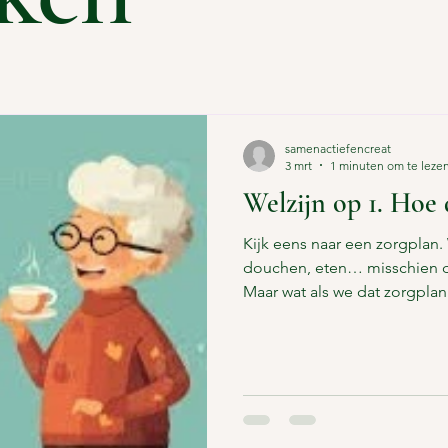
samenactiefencreat
3 mrt
1 minuten om te leze
Welzijn op 1. Hoe
Kijk eens naar een zorgplan. 
douchen, eten… misschien d
Maar wat als we dat zorgpla
maken? Laten we ervan uitga
heus wel uit bed wordt geha
uiteindelijk fris gewassen aan
wat als we in het zorgplan niet a
gebeurt, maar vooral wat iemand nodig heeft om zich
mens te voelen? Wat zet iema