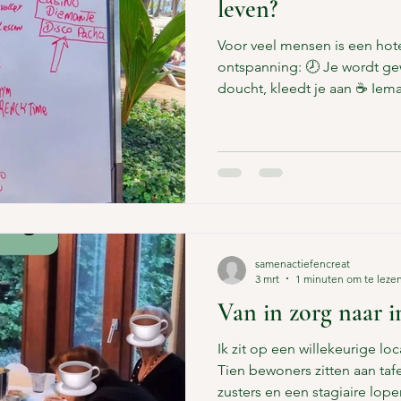
leven?
Voor veel mensen is een hot
ontspanning: 🕗 Je wordt gew
doucht, kleedt je aan ☕ Iema
lobby voor een kop koffie of
opgemaakt, de was meegeno
volop keuze – extra koffie?
hangt een activiteitenbord,
doen 🛎️ Medewerkers komen
vragen of alles naar wens is 
eraan h
samenactiefencreat
3 mrt
1 minuten om te leze
Van in zorg naar 
Ik zit op een willekeurige loc
Tien bewoners zitten aan tafe
zusters en een stagiaire lop