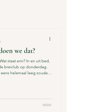
n
 doen we dat?
Wat staat erin? In en uit bed,
e breiclub op donderdag.
n eens helemaal leeg zouden
an dat mevrouw Pieterse
ald door Gerda en
 het ontbijt verschijnt. Maar
lleen opschrijven wat er
nd in zijn krach