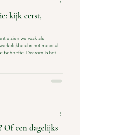
n
: kijk eerst,
tie zien we vaak als
erkelijkheid is het meestal
de behoefte. Daarom is het zo
d kijken waaróm iemand
en handelen. Want dat is wat
en in oplossingen. We willen
terugbrengen – begrijpelijk,
met meerdere bewoners. Maar
elle oplossing,
n
? Of een dagelijks