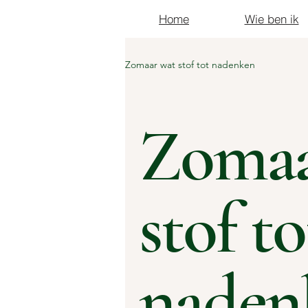
Home
Wie ben ik
Zomaar wat stof tot nadenken
Zomaa
stof to
naden