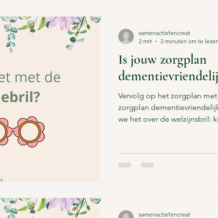
samenactiefencreat
2 mrt
2 minuten om te leze
Is jouw zorgplan
dementievriendeli
Vervolg op het zorgplan met w
zorgplan dementievriendelij
we het over de welzijnsbril: k
lichamelijke gezondheid, em
verbondenheid en zingeving.
vaak ontbreekt in zorgplanne
bij het ziektebeeld dementie
waarin alle zorgtaken keurig
een vaag doel (“stabiliseren
samenactiefencreat