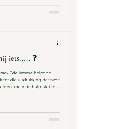
eruitgang. En die
 die hoort bij het
gplan anders te gebruiken?
gaat, maar vormgeven wat wé
n
ij iets..... ❓
praak “de lamme helpt de
kent die uitdrukking dat twee
elpen, maar de hulp niet tot
verechts werkt. Ik vind dat het
 de hulp het doel heeft
emand de ruimte krijgt om, als
pen. Dat je iets kunt
 De waarde zit niet in het
an mogen