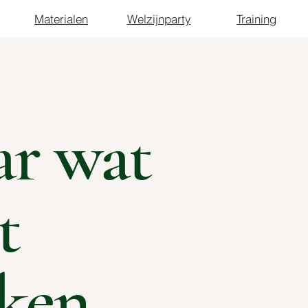
Materialen
Welzijnparty
Training
r wat
t
ken