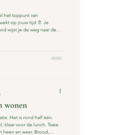
el het toppunt van
ekt op jouw tijd 🚿 Je
nd wijst je de weg naar de
 ontbijt 🧺 Je bed wordt
men 🍳 Het ontbijt biedt
 Geen probleem 📋 In de lobby
 maar je mag ook gewoon niks
 regelmatig langs om te
🍽️ En ’s middags word je
n
in wonen
atie. Het is rond half één.
l, klaar voor de lunch. Twee
en heen en weer. Brood,