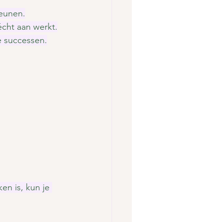
teunen.
écht aan werkt.
e successen.
n is, kun je 