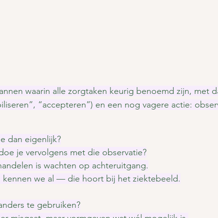
lannen waarin alle zorgtaken keurig benoemd zijn, met d
biliseren”, “accepteren”) en een nog vagere actie: obser
e dan eigenlijk?
 doe je vervolgens met die observatie?
andelen is wachten op achteruitgang.
 kennen we al — die hoort bij het ziektebeeld.
 anders te gebruiken?
 er misgaat, maar vormgeven wat wél mogelijk is.