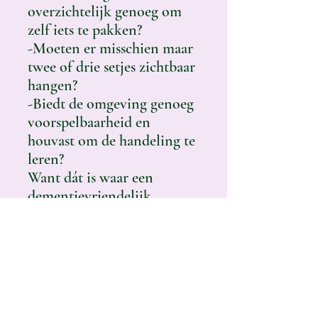
overzichtelijk genoeg om
zelf iets te pakken?
-Moeten er misschien maar
twee of drie setjes zichtbaar
hangen?
-Biedt de omgeving genoeg
voorspelbaarheid en
houvast om de handeling te
leren?
Want dát is waar een
dementievriendelijk
zorgplan over gaat:
Niet beschrijven wat er
misgaat, maar vormgeven
wat wél mogelijk is.
Niet stil blijven staan bij
observeren, maar doen,